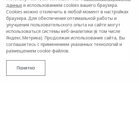
КАБИНЕТ КЛИЕНТА И ЧАТ
данных
и использованием cookies вашего браузера.
С ДРУГИМИ
Cookies можно отключить в любой момент в настройках
браузера. Для обеспечения оптимальной работы и
АВТОВЛАДЕЛЬЦАМИ
улучшения пользовательского опыта на сайте могут
OMODA&JAECOO
использоваться системы веб-аналитики (в том числе
Яндекс.Метрика). Продолжая использование сайта, Вы
соглашаетесь с применением указанных технологий и
размещением cookie-файлов.
Скачать в App Store
Скачать в Google Play
Понятно
Новое поколение
OMODA C5
Управляй будущим