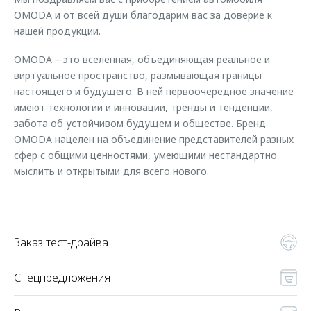
Страхование
Клиентская поддержка
OMODA и от всей души благодарим вас за доверие к
Обратная связь
Кредитный калькулятор
нашей продукции.
O&J Автоклуб
OMODA – это вселенная, объединяющая реальное и
Аксессуары
Клуб владельцев OMODA
виртуальное пространство, размывающая границы
Одежда и сувениры
Приложение O&J
настоящего и будущего. В ней первоочередное значение
Оригинальные аксессуары
имеют технологии и инновации, тренды и тенденции,
Аксессуары
забота об устойчивом будущем и обществе. Бренд
Запчасти
Одежда и сувениры
OMODA нацелен на объединение представителей разных
сфер с общими ценностями, умеющими нестандартно
Трейд-ин
Оригинальные аксессуары
мыслить и открытыми для всего нового.
Калькулятор трейд-ин
Запчасти
Заказ тест-драйва
Спецпредложения