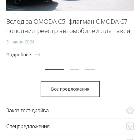
Вслед за OMODA C5: флагман OMODA C7
С
пополнил реестр автомобилей для такси
п
а
31 июля 2026
5 
Подробнее
По
Все предложения
Заказ тест-драйва
Спецпредложения