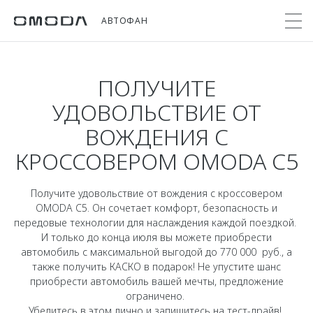
АВТОФАН
ПОЛУЧИТЕ
Покупателям
Мир OMODA
Владельцам
Модели
УДОВОЛЬСТВИЕ ОТ
ВОЖДЕНИЯ С
C5
Выбор и покупка
Сервис
О бренде
КРОССОВЕРОМ OMODA C5
от 2 299 000 ₽*
Сравнить комплектации
Записаться на сервис
Новости
Записаться на тест-драйв
Кузовной ремонт
Онлайн-сервисы
Получите удовольствие от вождения с кроссовером
C7
Cпецпредложения
OMODA C5. Он сочетает комфорт, безопасность и
Поддержка
Приложение O&J
от 2 739 000 ₽*
передовые технологии для наслаждения каждой поездкой.
Прайс-листы
Помощь на дороге
Клуб владельцев OMODA
И только до конца июля вы можете приобрести
OMODA Лизинг
автомобиль с максимальной выгодой до 770 000 руб., а
Гарантия
Бренд JAECOO
также получить КАСКО в подарок! Не упустите шанс
Кредит и страхование
Дополнительная техническая поддержка
приобрести автомобиль вашей мечты, предложение
ограничено.
Правовая информация
Кредитные программы
Руководства по эксплуатации
Убедитесь в этом лично и запишитесь на тест-драйв!