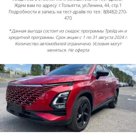
Страхование
Клиентская поддержка
Ждём вам по адресу: г.Тольятти, ул.Ленина, 44, стр.1
Обратная связь
Подробности и запись на тест-драйв по тел.: 8(8482) 270-
Кредитный калькулятор
O&J Автоклуб
470
Аксессуары
Клуб владельцев OMODA
*
Данная выгода состоит из скидок: программы Трейд-ин и
Одежда и сувениры
Приложение O&J
кредитной программы. Срок акции с 1 по 31 августа 2024 г.
Количество автомобилей ограничено. Условия могут
Оригинальные аксессуары
меняться. Не оферта
Аксессуары
Запчасти
Одежда и сувениры
Трейд-ин
Оригинальные аксессуары
Калькулятор трейд-ин
Запчасти