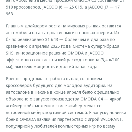
автомобилей за месяц: продажи OMODA C5 составили 21
518 кроссоверов, JAECOO J6 — 25 015, а JAECOO J7 — 17
963.
Главным драйвером роста на мировых рынках остаются
автомобили на альтернативных источниках энергии. Их
было реализовано 31 643 — более чем в два раза по
сравнению с апрелем 2025 года. Система супергибрида
SHS, инновационное решение OMODA и JAECOO,
эффективно сочетает низкий расход топлива (3,4 л/100
км), высокую мощность и долгий запас хода.
Бренды продолжают работать над созданием
кроссоверов будущего для молодой аудитории. На
автосалоне в Пекине в конце апреля было официально
объявлено о запуске производства OMODA C4 — яркой
«геймерской» модели в стиле «кибер-меха» со
встроенной киберспортивной системой. К запуску новинки
бренд OMODA заключил партнерство с игрой VALORANT,
популярной у любителей компьютерных игр по всему