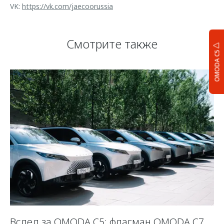
VK:
https://vk.com/jaecoorussia
Смотрите также
OMODA C5
Вслед за OMODA C5: флагман OMODA C7
С