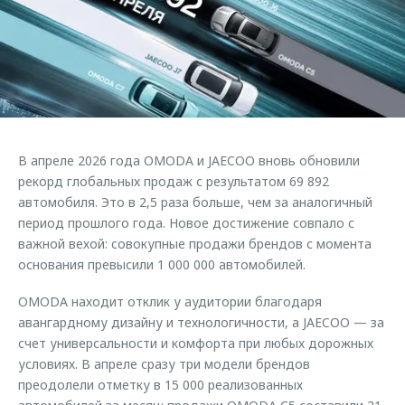
Страхование
Клиентская поддержка
Обратная связь
Кредитный калькулятор
O&J Автоклуб
Аксессуары
Клуб владельцев OMODA
Одежда и сувениры
Приложение O&J
Оригинальные аксессуары
Аксессуары
В апреле 2026 года OMODA и JAECOO вновь обновили
Запчасти
Одежда и сувениры
рекорд глобальных продаж с результатом 69 892
автомобиля. Это в 2,5 раза больше, чем за аналогичный
Трейд-ин
Оригинальные аксессуары
период прошлого года. Новое достижение совпало с
Калькулятор трейд-ин
Запчасти
важной вехой: совокупные продажи брендов с момента
основания превысили 1 000 000 автомобилей.
OMODA находит отклик у аудитории благодаря
авангардному дизайну и технологичности, а JAECOO — за
счет универсальности и комфорта при любых дорожных
условиях. В апреле сразу три модели брендов
преодолели отметку в 15 000 реализованных