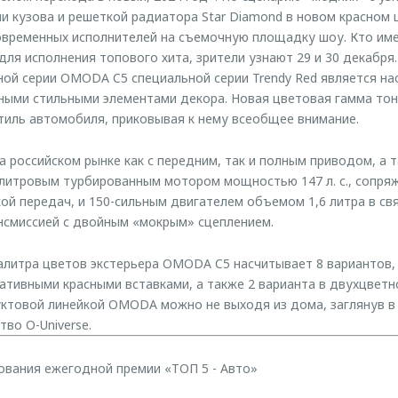
 кузова и решеткой радиатора Star Diamond в новом красном 
овременных исполнителей на съемочную площадку шоу. Кто им
для исполнения топового хита, зрители узнают 29 и 30 декабря
ой серии OMODA C5 специальной серии Trendy Red является н
рными стильными элементами декора. Новая цветовая гамма то
стиль автомобиля, приковывая к нему всеобщее внимание.
а российском рынке как с передним, так и полным приводом, а 
5-литровым турбированным мотором мощностью 147 л. с., сопря
ой передач, и 150-сильным двигателем объемом 1,6 литра в св
нсмиссией с двойным «мокрым» сцеплением.
литра цветов экстерьера OMODA C5 насчитывает 8 вариантов, 
тивными красными вставками, а также 2 варианта в двухцветно
ктовой линейкой OMODA можно не выходя из дома, заглянув в
во O-Universe.
ования ежегодной премии «ТОП 5 - Авто»