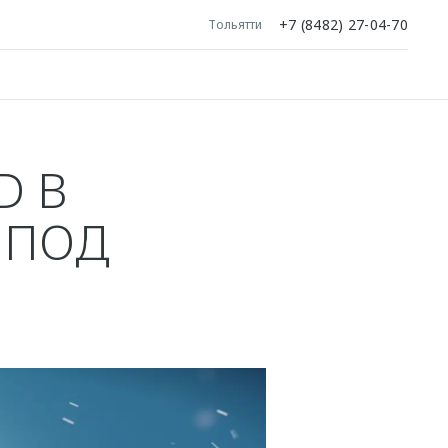
+7 (8482) 27-04-70
Тольятти
D В
 ПОД