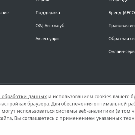
728168971 ОГРН 1027700067328 место нахождение 107078, г. Москва, ул. Ка
ание
Поддержка
Бренд JAEC
O&J Автоклуб
Правовая и
Аксессуары
Обратная св
Онлайн-сер
 обработки данных
и использованием cookies вашего бр
настройках браузера. Для обеспечения оптимальной ра
 могут использоваться системы веб-аналитики (в том 
Контакты
Правовая информация
сайта, Вы соглашаетесь с применением указанных тех