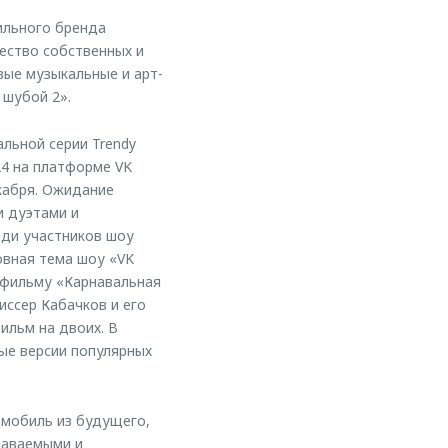
ильного бренда
ество собственных и
вые музыкальные и арт-
 шубой 2».
льной серии Trendy
24 на платформе VK
кабря. Ожидание
и дуэтами и
еди участников шоу
овная тема шоу «VK
 фильму «Карнавальная
иссер Кабачков и его
ильм на двоих. В
ые версии популярных
омобиль из будущего,
наваемыми и