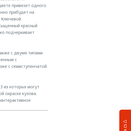
цвете привезет одного
енно прибудет на
. Ключевой
асыщенный красный
нко подчеркивает
также с двумя типами
женным с
язке с семиступенчатой
3 из которых могут
й окраске кузова.
 интерактивное