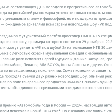
дни из составляющих ДНК молодого и прогрессивного автомоб
да на российский рынок марка успела не только создать множ
 с уникальным стилем и философией, но и поддержать трендо
х — ожидаемое зрителями всей страны новогоднее шоу «VK под
раздников футуристичный фастбэк-кроссовер OMODA C5 специа
аздничного шоу, премьера которого состоится 29 декабря в 20:
ели смогут увидеть «VK под шубой 2» на телеканале НТВ 30 де
дника с легкостью скрасит музыкальная комедия с небанальным
 Главные роли исполнят Сергей Бурунов и Даниил Вахрушев, ср
ас Михайлов, Пелагея, MIA BOYKA, Коста Лакоста и другие. Осн
а во взглядах между поколениями. Сюжет комедии отсылает к
 где проходят съемки двух разных новогодних шоу, опытный реж
цев по воле генерального продюсера начинают снимать один ф
тисты объединяются с признанными звездами и исполняют нов
й премию «Автомобиль года в России — 2023», настоящий авт
лом перехода в новый, 2024 год*. По сценарию «модник» с уз