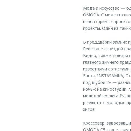
Мода и искусство — о
OMODA. С момента выхо
неповторимых проектов
проекты. Один из таки
В преддверии зимних п
Red станет звездой пр
Видео, также телезрит
главного зимнего праз
известными артистами.
Баста, INSTASAMKA, Ст
под шубой 2» — разниц
ночь»: на киностудии,
молодой коллега Рязан
результате молодые ар
хитов.
Кроссовер, завоевавши
OMODA C5 станет симво