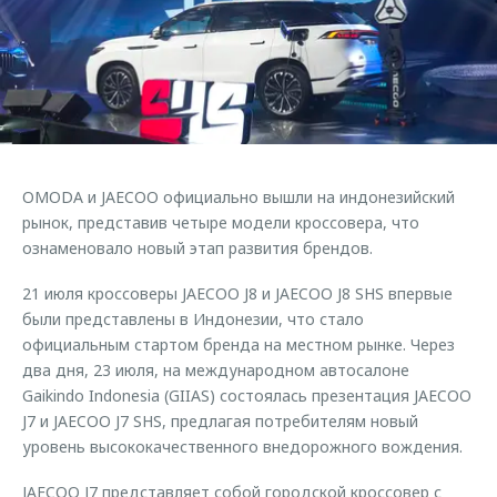
Страхование
Клиентская поддержка
Обратная связь
Кредитный калькулятор
O&J Автоклуб
Аксессуары
Клуб владельцев OMODA
Одежда и сувениры
Приложение O&J
Оригинальные аксессуары
Аксессуары
OMODA и JAECOO официально вышли на индонезийский
Запчасти
Одежда и сувениры
рынок, представив четыре модели кроссовера, что
ознаменовало новый этап развития брендов.
Трейд-ин
Оригинальные аксессуары
Калькулятор трейд-ин
Запчасти
21 июля кроссоверы JAECOO J8 и JAECOO J8 SHS впервые
были представлены в Индонезии, что стало
официальным стартом бренда на местном рынке. Через
два дня, 23 июля, на международном автосалоне
Gaikindo Indonesia (GIIAS) состоялась презентация JAECOO
J7 и JAECOO J7 SHS, предлагая потребителям новый
уровень высококачественного внедорожного вождения.
JAECOO J7 представляет собой городской кроссовер с