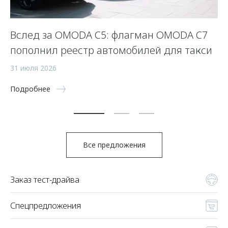
Вслед за OMODA C5: флагман OMODA C7
С
пополнил реестр автомобилей для такси
п
а
31 июля 2026
5 
Подробнее
По
Все предложения
Заказ тест-драйва
Спецпредложения