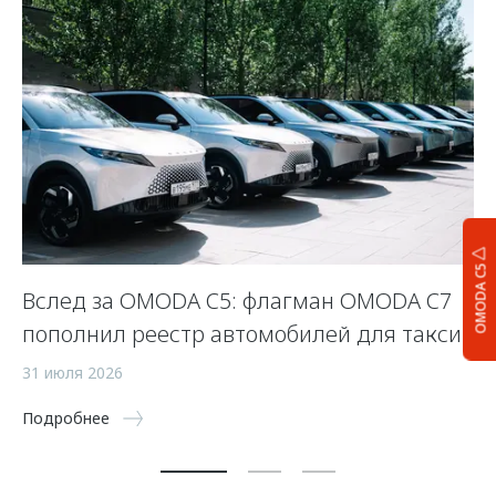
OMODA C5
Вслед за OMODA C5: флагман OMODA C7
С
пополнил реестр автомобилей для такси
п
а
31 июля 2026
5 
Подробнее
По