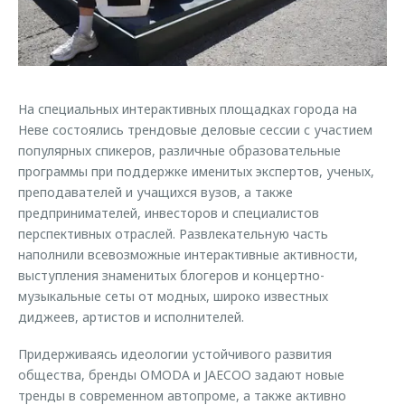
Страхование
Клиентская поддержка
Обратная связь
Кредитный калькулятор
O&J Автоклуб
Аксессуары
Клуб владельцев OMODA
На специальных интерактивных площадках города на
Одежда и сувениры
Приложение O&J
Неве состоялись трендовые деловые сессии с участием
Оригинальные аксессуары
популярных спикеров, различные образовательные
Аксессуары
Запчасти
программы при поддержке именитых экспертов, ученых,
Одежда и сувениры
преподавателей и учащихся вузов, а также
Трейд-ин
Оригинальные аксессуары
предпринимателей, инвесторов и специалистов
перспективных отраслей. Развлекательную часть
Калькулятор трейд-ин
Запчасти
наполнили всевозможные интерактивные активности,
выступления знаменитых блогеров и концертно-
музыкальные сеты от модных, широко известных
диджеев, артистов и исполнителей.
Придерживаясь идеологии устойчивого развития
общества, бренды OMODA и JAECOO задают новые
тренды в современном автопроме, а также активно