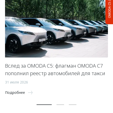
OMODA C5
Вслед за OMODA C5: флагман OMODA C7
С
пополнил реестр автомобилей для такси
п
а
31 июля 2026
5 
Подробнее
По