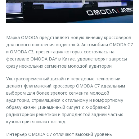
Страхование
Клиентская поддержка
Обратная связь
Кредитный калькулятор
O&J Автоклуб
Аксессуары
Клуб владельцев OMODA
Марка OMODA представляет новую линейку кроссоверов
Одежда и сувениры
Приложение O&J
для нового поколения водителей. Автомобили OMODA C7
Оригинальные аксессуары
и OMODA C3, презентация которых состоялась на
Аксессуары
Запчасти
фестивале OMODA DAY в Китае, удовлетворят запросы
Одежда и сувениры
сразу нескольких сегментов молодой аудитории.
Трейд-ин
Оригинальные аксессуары
Ультрасовременный дизайн и передовые технологии
Калькулятор трейд-ин
Запчасти
делают флагманский кроссовер OMODA C7 идеальным
выбором для более зрелого сегмента молодой
аудитории, стремящейся к стильному и комфортному
образу жизни. Динамичный силуэт с Х-образной
радиаторной решеткой и приподнятой задней частью
кузова притягивают взгляд.
Интерьер OMODA C7 отличают высокий уровень