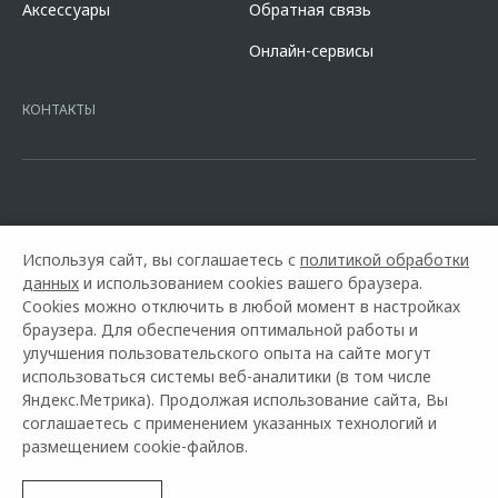
Аксессуары
Обратная связь
кредита в разделе «Кредит на покупку автомобиля у дилера» на
сайте банка
https://alfabank.ru/get-money/auto-loan/dealers/?
Онлайн-сервисы
platformId=alfasite
Кредит предоставляет АО Альфа-Банк. ИНН
7728168971 ОГРН 1027700067328 место нахождение 107078, г.
Москва, ул. Каланчевская, д. 27. Ген.лицензия ЦБ РФ № 1326 от
КОНТАКТЫ
16.01.2015. Предложение ограничено и не является публичной
офертой.
Используя сайт, вы соглашаетесь с
политикой обработки
данных
и использованием cookies вашего браузера.
Cookies можно отключить в любой момент в настройках
браузера. Для обеспечения оптимальной работы и
улучшения пользовательского опыта на сайте могут
использоваться системы веб-аналитики (в том числе
Горячая линия OMODA:
+7 (8482) 27-04-70
Яндекс.Метрика). Продолжая использование сайта, Вы
соглашаетесь с применением указанных технологий и
© 2026 Автофан
размещением cookie-файлов.
Модельный ряд
Архивные модели
Контакты
Правовая информация