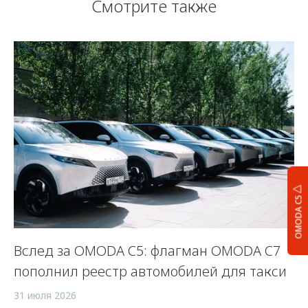
Смотрите также
OMODA C5
Вслед за OMODA C5: флагман OMODA C7
С
пополнил реестр автомобилей для такси
п
а
31 июля 2026