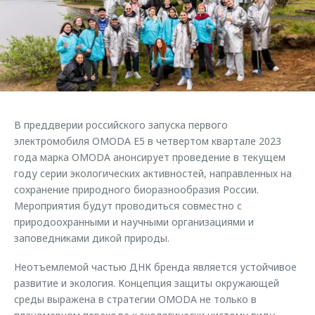
Страхование
Клиентская поддержка
Обратная связь
Кредитный калькулятор
O&J Автоклуб
Аксессуары
Клуб владельцев OMODA
Одежда и сувениры
Приложение O&J
Оригинальные аксессуары
Аксессуары
В преддверии российского запуска первого
Запчасти
Одежда и сувениры
электромобиля OMODA E5 в четвертом квартале 2023
года марка OMODA анонсирует проведение в текущем
Трейд-ин
Оригинальные аксессуары
году серии экологических активностей, направленных на
Калькулятор трейд-ин
Запчасти
сохранение природного биоразнообразия России.
Мероприятия будут проводиться совместно с
природоохранными и научными организациями и
заповедниками дикой природы.
Неотъемлемой частью ДНК бренда является устойчивое
развитие и экология. Концепция защиты окружающей
среды выражена в стратегии OMODA не только в