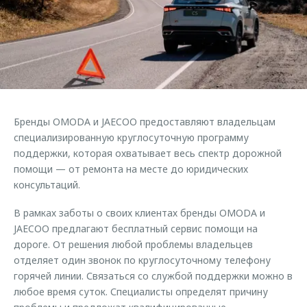
Страхование
Клиентская поддержка
Обратная связь
Кредитный калькулятор
O&J Автоклуб
Аксессуары
Клуб владельцев OMODA
Одежда и сувениры
Приложение O&J
Оригинальные аксессуары
Аксессуары
Бренды OMODA и JAECOO предоставляют владельцам
Запчасти
Одежда и сувениры
специализированную круглосуточную программу
поддержки, которая охватывает весь спектр дорожной
Трейд-ин
Оригинальные аксессуары
помощи — от ремонта на месте до юридических
Калькулятор трейд-ин
Запчасти
консультаций.
В рамках заботы о своих клиентах бренды OMODA и
JAECOO предлагают бесплатный сервис помощи на
дороге. От решения любой проблемы владельцев
отделяет один звонок по круглосуточному телефону
горячей линии. Связаться со службой поддержки можно в
любое время суток. Специалисты определят причину