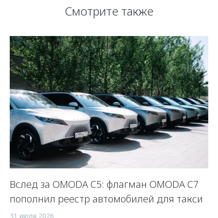
Смотрите также
Вслед за OMODA C5: флагман OMODA C7
С
пополнил реестр автомобилей для такси
п
а
31 июля 2026