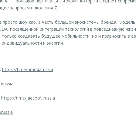
лона — большой вертикальный экран, который создает соврем
щее запросам поколения Z.
е просто шоу-кар, а часть большой экосистемы бренда. Модель
DA, посвященной интеграции технологий в повседневную жизнь
 только создавать будущее мобильности, но и привносить в 
индивидуальности и энергии.
:
https://t.me/omodarussia
arussia
:
https://t.me/jaecoo\_russia
orussia