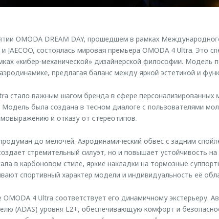
иятии OMODA DREAM DAY, прошедшем в рамках Международног
 JAECOO, состоялась мировая премьера OMODA 4 Ultra. Это сп
амках «кибер-механической» дизайнерской философии. Модель 
 аэродинамике, предлагая баланс между яркой эстетикой и фун
tra стало важным шагом бренда в сфере персонализированных
 Модель была создана в тесном диалоге с пользователями мо
амовыражению и отказу от стереотипов.
продуман до мелочей. Аэродинамический обвес с задним спойл
создает стремительный силуэт, но и повышает устойчивость на
ркала в карбоновом стиле, яркие накладки на тормозные суппорт
ивают спортивный характер модели и индивидуальность её обл
 OMODA 4 Ultra соответствует его динамичному экстерьеру. А
лю (ADAS) уровня L2+, обеспечивающую комфорт и безопаснос