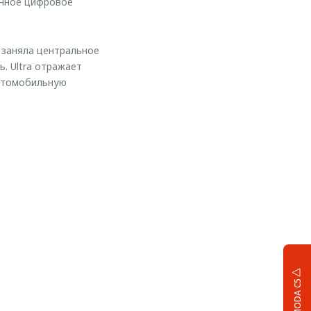
енное цифровое
 заняла центральное
. Ultra отражает
автомобильную
OMODA C5