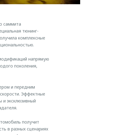
о саммита
ециальная тюнинг-
получила комплексные
кциональностью.
 модификаций напрямую
лодого поколения,
ером и передним
 скорости. Эффектные
ы и эксклюзивный
адателя.
втомобиль получит
ть в разных сценариях