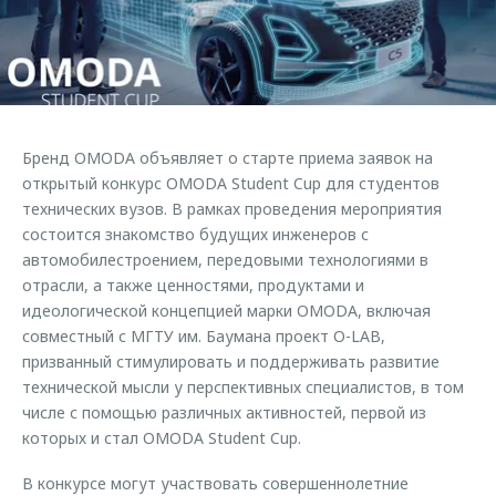
Страхование
Клиентская поддержка
Обратная связь
Кредитный калькулятор
O&J Автоклуб
Аксессуары
Клуб владельцев OMODA
Одежда и сувениры
Приложение O&J
Бренд OMODA объявляет о старте приема заявок на
Оригинальные аксессуары
открытый конкурс OMODA Student Cup для студентов
Аксессуары
Запчасти
технических вузов. В рамках проведения мероприятия
Одежда и сувениры
состоится знакомство будущих инженеров с
Трейд-ин
Оригинальные аксессуары
автомобилестроением, передовыми технологиями в
отрасли, а также ценностями, продуктами и
Калькулятор трейд-ин
Запчасти
идеологической концепцией марки OMODA, включая
совместный с МГТУ им. Баумана проект O-LAB,
призванный стимулировать и поддерживать развитие
технической мысли у перспективных специалистов, в том
числе с помощью различных активностей, первой из
которых и стал OMODA Student Cup.
В конкурсе могут участвовать совершеннолетние