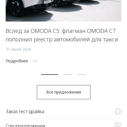
Вслед за OMODA C5: флагман OMODA C7
С
пополнил реестр автомобилей для такси
п
а
31 июля 2026
5 
Подробнее
По
Все предложения
Заказ тест-драйва
Спецпредложения