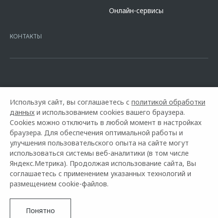
сайте банка
https://alfabank.ru/get-money/auto-loan/dealers/?
Онлайн-сервисы
platformId=alfasite
Кредит предоставляет АО Альфа-Банк. ИНН
7728168971 ОГРН 1027700067328 место нахождение 107078, г.
Москва, ул. Каланчевская, д. 27. Ген.лицензия ЦБ РФ № 1326 от
КОНТАКТЫ
16.01.2015. Предложение ограничено и не является публичной
офертой.
Используя сайт, вы соглашаетесь с
политикой обработки
данных
и использованием cookies вашего браузера.
Cookies можно отключить в любой момент в настройках
браузера. Для обеспечения оптимальной работы и
улучшения пользовательского опыта на сайте могут
использоваться системы веб-аналитики (в том числе
Горячая линия OMODA:
+7 (8482) 27-04-70
Яндекс.Метрика). Продолжая использование сайта, Вы
соглашаетесь с применением указанных технологий и
© 2026 Автофан
размещением cookie-файлов.
Модельный ряд
Архивные модели
Контакты
Правовая информация
Понятно