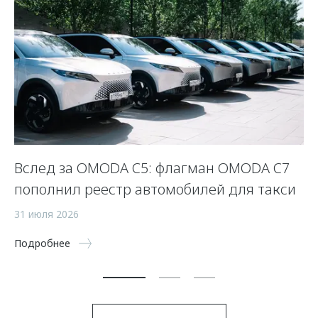
Вслед за OMODA C5: флагман OMODA C7
С
пополнил реестр автомобилей для такси
п
а
31 июля 2026
5 
Подробнее
По