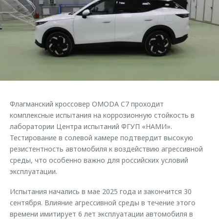
Страхование
Клиентская поддержка
Обратная связь
Кредитный калькулятор
O&J Автоклуб
Аксессуары
Клуб владельцев OMODA
Одежда и сувениры
Приложение O&J
Оригинальные аксессуары
Аксессуары
Запчасти
Одежда и сувениры
Флагманский кроссовер OMODA C7 проходит
Трейд-ин
Оригинальные аксессуары
комплексные испытания на коррозионную стойкость в
лаборатории Центра испытаний ФГУП «НАМИ».
Калькулятор трейд-ин
Запчасти
Тестирование в солевой камере подтвердит высокую
резистентность автомобиля к воздействию агрессивной
среды, что особенно важно для российских условий
эксплуатации.
Испытания начались в мае 2025 года и закончится 30
сентября. Влияние агрессивной среды в течение этого
времени имитирует 6 лет эксплуатации автомобиля в